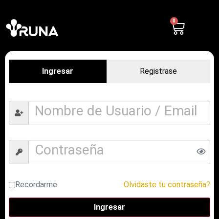
0
Ingresar
Registrase
Recordarme
Olvidaste tu contraseña?
Ingresar