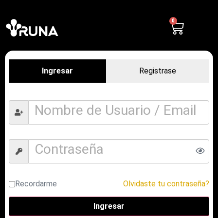
0
Ingresar
Registrase
Recordarme
Olvidaste tu contraseña?
Ingresar