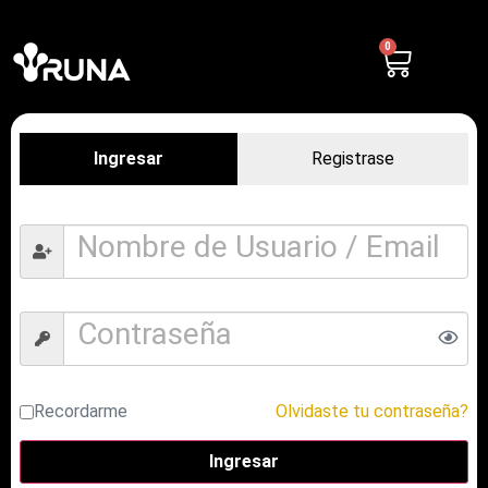
0
Ingresar
Registrase
Recordarme
Olvidaste tu contraseña?
Ingresar